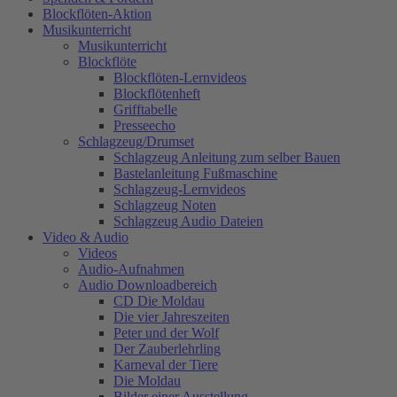
Blockflöten-Aktion
Musikunterricht
Musikunterricht
Blockflöte
Blockflöten-Lernvideos
Blockflötenheft
Grifftabelle
Presseecho
Schlagzeug/Drumset
Schlagzeug Anleitung zum selber Bauen
Bastelanleitung Fußmaschine
Schlagzeug-Lernvideos
Schlagzeug Noten
Schlagzeug Audio Dateien
Video & Audio
Videos
Audio-Aufnahmen
Audio Downloadbereich
CD Die Moldau
Die vier Jahreszeiten
Peter und der Wolf
Der Zauberlehrling
Karneval der Tiere
Die Moldau
Bilder einer Ausstellung