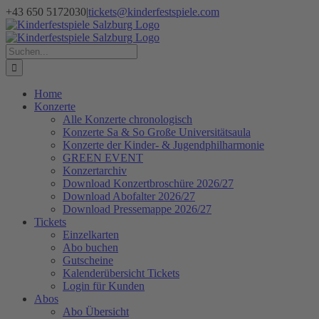
Zum
+43 650 5172030
|
tickets@kinderfestspiele.com
Inhalt
Facebook
Instagram
Newsletter
springen
Suche
nach:
Home
Konzerte
Alle Konzerte chronologisch
Konzerte Sa & So Große Universitätsaula
Konzerte der Kinder- & Jugendphilharmonie
GREEN EVENT
Konzertarchiv
Download Konzertbroschüre 2026/27
Download Abofalter 2026/27
Download Pressemappe 2026/27
Tickets
Einzelkarten
Abo buchen
Gutscheine
Kalenderübersicht Tickets
Login für Kunden
Abos
Abo Übersicht