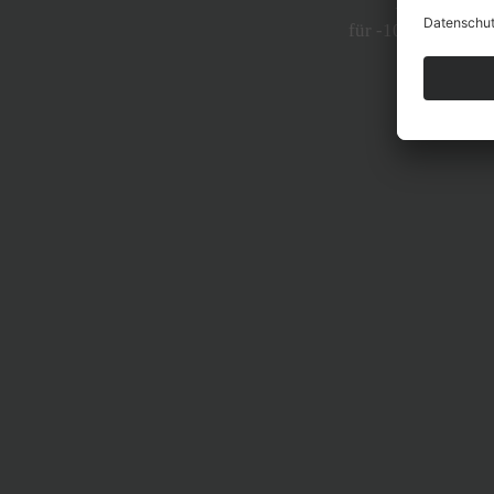
Bei Neuanme
für -10% auf eine 