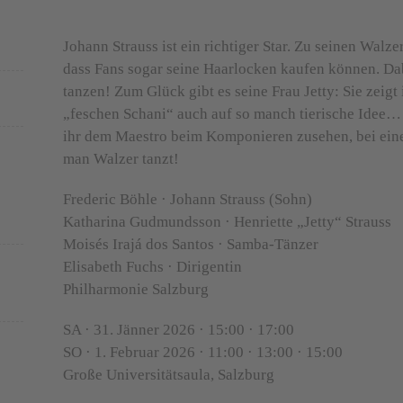
Johann Strauss ist ein richtiger Star. Zu seinen Walzer
dass Fans sogar seine Haarlocken kaufen können. Dab
tanzen! Zum Glück gibt es seine Frau Jetty: Sie zeigt
„feschen Schani“ auch auf so manch tierische Idee…
ihr dem Maestro beim Komponieren zusehen, bei eine
man Walzer tanzt!
Frederic Böhle
· Johann Strauss (Sohn)
Katharina Gudmundsson
· Henriette „Jetty“ Strauss
Moisés Irajá dos Santos
· Samba-Tänzer
Elisabeth Fuchs
· Dirigentin
Philharmonie Salzburg
SA · 31. Jänner 2026
· 15:00 · 17:00
SO · 1. Februar 2026
· 11:00 · 13:00 · 15:00
Große Universitätsaula, Salzburg