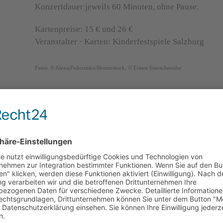
Konzertdauer jeweils 60 Minuten, ohne Pause.
Kartenpreise: 15 € und 26 €
Veranstalter · Karten: Kinderfestspiele Salzburg
Fotos: © AlexejFedorenko/Shutterstock, © Ernest Stierschneider
bonnieren Sie unseren Newslett