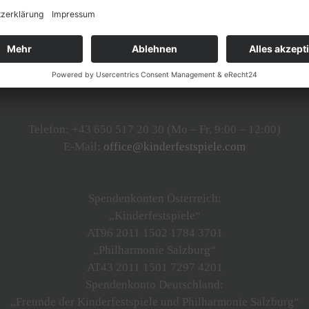
ldung zum Newsletter erhalten Sie per E-Mail einen einmalige
Einzelkartenbestellung für Konzerte der Philharmonie Salzburg
Telefon: +43 650 517 20 30 (Mo – Fr, 9:00 – 12:00)
E-Mail:
office@kinderfestspiele.com
Spendenkonten Österreich:
„Kinderfestspiele“
AT96 2011 1502 1784 3701
„Philharmonie Salzburg“
AT43 2011 1501 7297 4201
Spendenkonto Deutschland:
„Freunde der Kinderfestspiele und Philharmonie Salzburg“