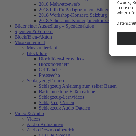
2018 Malwettbewerb
2018 Info für PädagogInnen „Bilder einer Ausstel
2018 Workshop-Konzerte Salzburg
2018 Schul- und Kindergartenkonzerte Zell am Se
Bilder einer Ausstellung – Spendenaktion
Spenden & Fördern
Blockflöten-Aktion
Musikunterricht
Musikunterricht
Blockflöte
Blockflöten-Lernvideos
Blockflötenheft
Grifftabelle
Presseecho
Schlagzeug/Drumset
Schlagzeug Anleitung zum selber Bauen
Bastelanleitung Fußmaschine
Schlagzeug-Lernvideos
Schlagzeug Noten
Schlagzeug Audio Dateien
Video & Audio
Videos
Audio-Aufnahmen
Audio Downloadbereich
CD Die Moldau