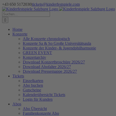
Zum
+43 650 5172030
|
tickets@kinderfestspiele.com
Inhalt
Facebook
Instagram
Newsletter
springen
Suche
nach:
Home
Konzerte
Alle Konzerte chronologisch
Konzerte Sa & So Große Universitätsaula
Konzerte der Kinder- & Jugendphilharmonie
GREEN EVENT
Konzertarchiv
Download Konzertbroschüre 2026/27
Download Abofalter 2026/27
Download Pressemappe 2026/27
Tickets
Einzelkarten
Abo buchen
Gutscheine
Kalenderübersicht Tickets
Login für Kunden
Abos
Abo Übersicht
Familienkonzerte Abo