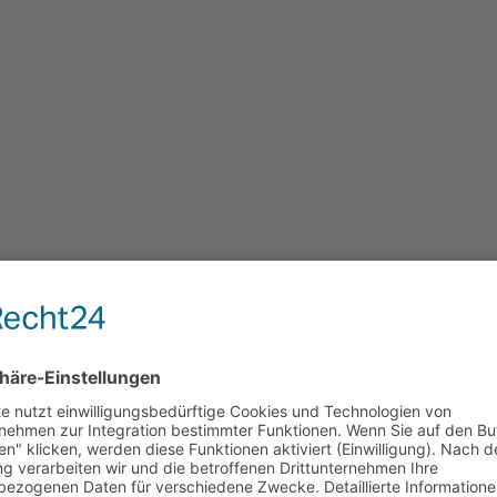
lung“
6
n“
e