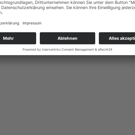
lung“
e