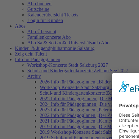
Abo buchen
Gutscheine
Kalenderübersicht Tickets
Login für Kunden
Abos
Abo Übersicht
Familienkonzerte Abo
Abo Sa & So Große Universitätsaula Abo
Kinder- & Jugendphilharmonie Salzburg
Zeig dein Talent
Info für Pädagog:innen
Workshop-Konzerte Stadt Salzburg 2027
Schul- und Kindergartenkonzerte Zell am See 2027
Archiv
2026 Info für PädagogInnen „Bilder einer Ausstel
Workshop-Konzerte Stadt Salzburg 2026
Schul- und Kindergartenkonzerte Zell am See 202
2025 Info für Pädagog:innen „Die Moldau“
2024 Info für Pädagog:innen „Die vier Jahreszeite
2023 Info für PädagogInnen „Peter und der Wolf“
2022 Info für PädagogInnen „Der Zauberlehrling“
2021 Info für PädagogInnen „Karneval der Tiere“
2019 Info für PädagogInnen „Die Moldau“
2019 Workshop-Konzerte Stadt Salzburg
2019 Schul- und Kindergartenkonzerte Zell am Se