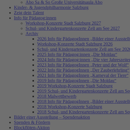
Abo Sa & So Große Universitätsaula Abo
Kinder- & Jugendphilharmonie Salzburg
Zeig dein Talent
Info für Pädagog:innen
Workshop-Konzerte Stadt Salzburg 2027
Schul- und Kindergartenkonzerte Zell am See 2027
Archiv
2026 Info für PädagogInnen „Bilder einer Ausstel
Workshop-Konzerte Stadt Salzburg 2026
Schul- und Kindergartenkonzerte Zell am See 202
2025 Info für Pädagog:innen „Die Moldau“
2024 Info für Pädagog:innen „Die vier Jahreszeite
2023 Info für PädagogInnen „Peter und der Wolf“
2022 Info für PädagogInnen „Der Zauberlehrling“
2021 Info für PädagogInnen „Karneval der Tiere“
2019 Info für PädagogInnen „Die Moldau“
2019 Workshop-Konzerte Stadt Salzburg
2019 Schul- und Kindergartenkonzerte Zell am Se
2018 Malwettbewerb
2018 Info für PädagogInnen „Bilder einer Ausstel
2018 Workshop-Konzerte Salzburg
2018 Schul- und Kindergartenkonzerte Zell am Se
Bilder einer Ausstellung – Spendenaktion
Spenden & Fördern
Blockflöten-Aktion