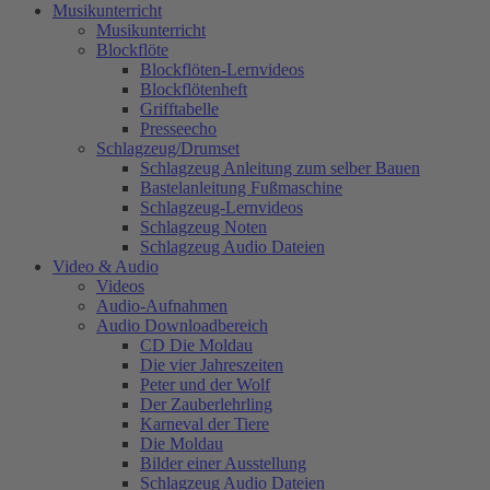
Musikunterricht
Musikunterricht
Blockflöte
Blockflöten-Lernvideos
Blockflötenheft
Grifftabelle
Presseecho
Schlagzeug/Drumset
Schlagzeug Anleitung zum selber Bauen
Bastelanleitung Fußmaschine
Schlagzeug-Lernvideos
Schlagzeug Noten
Schlagzeug Audio Dateien
Video & Audio
Videos
Audio-Aufnahmen
Audio Downloadbereich
CD Die Moldau
Die vier Jahreszeiten
Peter und der Wolf
Der Zauberlehrling
Karneval der Tiere
Die Moldau
Bilder einer Ausstellung
Schlagzeug Audio Dateien