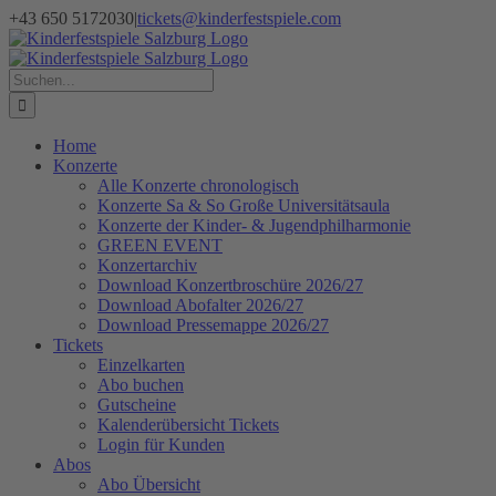
Zum
+43 650 5172030
|
tickets@kinderfestspiele.com
Inhalt
Facebook
Instagram
Newsletter
springen
Suche
nach:
Home
Konzerte
Alle Konzerte chronologisch
Konzerte Sa & So Große Universitätsaula
Konzerte der Kinder- & Jugendphilharmonie
GREEN EVENT
Konzertarchiv
Download Konzertbroschüre 2026/27
Download Abofalter 2026/27
Download Pressemappe 2026/27
Tickets
Einzelkarten
Abo buchen
Gutscheine
Kalenderübersicht Tickets
Login für Kunden
Abos
Abo Übersicht