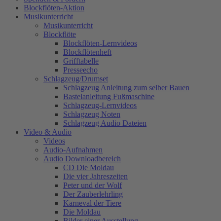
Blockflöten-Aktion
Musikunterricht
Musikunterricht
Blockflöte
Blockflöten-Lernvideos
Blockflötenheft
Grifftabelle
Presseecho
Schlagzeug/Drumset
Schlagzeug Anleitung zum selber Bauen
Bastelanleitung Fußmaschine
Schlagzeug-Lernvideos
Schlagzeug Noten
Schlagzeug Audio Dateien
Video & Audio
Videos
Audio-Aufnahmen
Audio Downloadbereich
CD Die Moldau
Die vier Jahreszeiten
Peter und der Wolf
Der Zauberlehrling
Karneval der Tiere
Die Moldau
Bilder einer Ausstellung