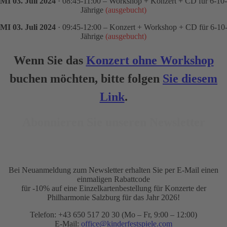
MI 03. Juli 2024
· 08:45-11:00 – Workshop + Konzert + CD für 6-10-
Jährige
(ausgebucht)
MI 03. Juli 2024
· 09:45-12:00 – Konzert + Workshop + CD für 6-10
Jährige
(ausgebucht)
Wenn Sie das
Konzert ohne Workshop
buchen möchten, bitte folgen
Sie diesem
Link
.
Abonnieren Sie unseren Newsletter
Bei Neuanmeldung zum Newsletter erhalten Sie per E-Mail einen
einmaligen Rabattcode
für -10% auf eine Einzelkartenbestellung für Konzerte der
Philharmonie Salzburg für das Jahr 2026!
Telefon: +43 650 517 20 30 (Mo – Fr, 9:00 – 12:00)
E-Mail:
office@kinderfestspiele.com