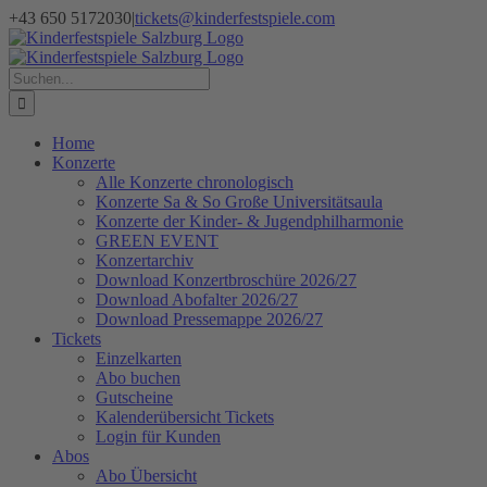
Zum
+43 650 5172030
|
tickets@kinderfestspiele.com
Inhalt
Facebook
Instagram
Newsletter
springen
Suche
nach:
Home
Konzerte
Alle Konzerte chronologisch
Konzerte Sa & So Große Universitätsaula
Konzerte der Kinder- & Jugendphilharmonie
GREEN EVENT
Konzertarchiv
Download Konzertbroschüre 2026/27
Download Abofalter 2026/27
Download Pressemappe 2026/27
Tickets
Einzelkarten
Abo buchen
Gutscheine
Kalenderübersicht Tickets
Login für Kunden
Abos
Abo Übersicht