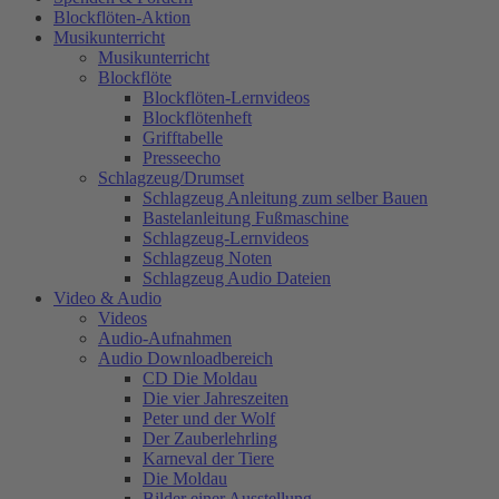
Blockflöten-Aktion
Musikunterricht
Musikunterricht
Blockflöte
Blockflöten-Lernvideos
Blockflötenheft
Grifftabelle
Presseecho
Schlagzeug/Drumset
Schlagzeug Anleitung zum selber Bauen
Bastelanleitung Fußmaschine
Schlagzeug-Lernvideos
Schlagzeug Noten
Schlagzeug Audio Dateien
Video & Audio
Videos
Audio-Aufnahmen
Audio Downloadbereich
CD Die Moldau
Die vier Jahreszeiten
Peter und der Wolf
Der Zauberlehrling
Karneval der Tiere
Die Moldau
Bilder einer Ausstellung